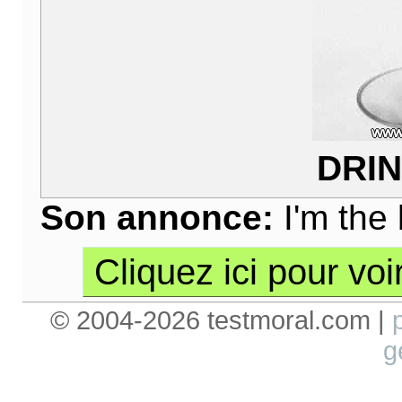
DRIN
Son annonce:
I'm the 
Cliquez ici pour voi
© 2004-2026 testmoral.com |
g