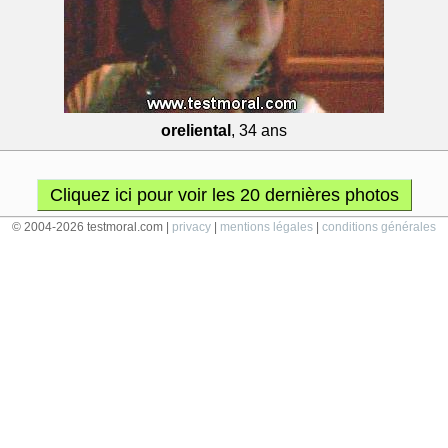
oreliental
, 34 ans
Cliquez ici pour voir les 20 dernières photos
© 2004-2026 testmoral.com |
privacy
|
mentions légales
|
conditions générales